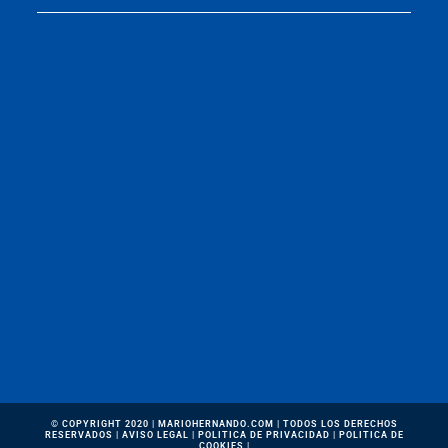
© COPYRIGHT 2020 | MARIOHERNANDO.COM | TODOS LOS DERECHOS
RESERVADOS |
AVISO LEGAL
|
POLITICA DE PRIVACIDAD
|
POLITICA DE
COOKIES
|